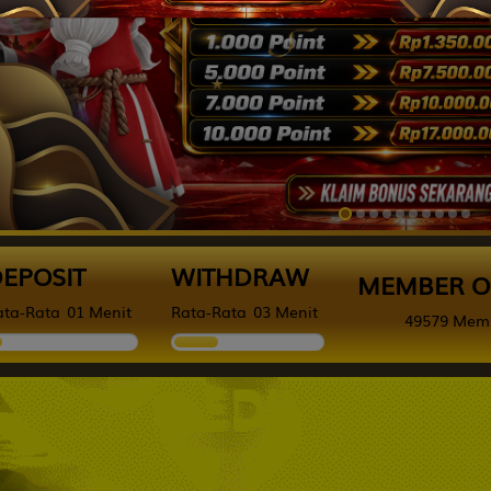
EPOSIT
WITHDRAW
MEMBER O
ata-Rata
01
Menit
Rata-Rata
03
Menit
49579
Mem