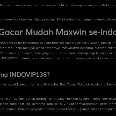
han permainan casino idn live online bahkan beberapa casino sudah lam
e yang membuktikan resminya provider IDN Live dan para pemain mendapatkan
t Gacor Mudah Maxwin se-Ind
 INDOVIP138 berkerjasama dengan provider Slot Gacor yang sudah saat ini m
ran atau spin menjadi ajang favoritnya masyarakat pencinta putaran onlin
. Permainan ini menjadi viral yang seru untuk dimainkan apalagi bermain di
mi INDOVIP138 memberikan pelayanan ramah dan menangani segala macam 
ama INDOVIP138?
 berbagai kategori game online yaitu Slot, Togel, Toto, Livecasino, pok
i sinkron dengan setiap permainan provider bahkan secara independen unt
angan pada saat itu. Bersama kami INDOVIP138 semua member akan meras
uh pemain. Bahkan penyedia provider pada kategori games online terpopuler y