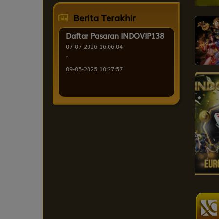
Berita Terakhir
Daftar Pasaran INDOVIP138
07-07-2026 16:06:04
09-05-2025 10:27:57