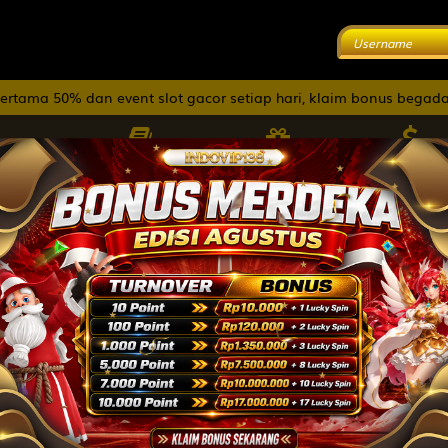
nt slot gacor setiap hari, klaim bonus begadang slot pragmatic d
ISTORY NOMOR
BUKU MIMPI
LUCKY SPIN
PRO