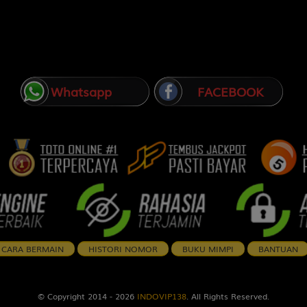
Whatsapp
FACEBOOK
CARA BERMAIN
HISTORI NOMOR
BUKU MIMPI
BANTUAN
© Copyright 2014 - 2026
INDOVIP138
. All Rights Reserved.