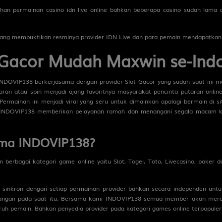
han permainan casino idn live online bahkan beberapa casino sudah lam
e yang membuktikan resminya provider IDN Live dan para pemain mendapatkan
t Gacor Mudah Maxwin se-Ind
 INDOVIP138 berkerjasama dengan provider Slot Gacor yang sudah saat ini m
ran atau spin menjadi ajang favoritnya masyarakat pencinta putaran onlin
. Permainan ini menjadi viral yang seru untuk dimainkan apalagi bermain di
mi INDOVIP138 memberikan pelayanan ramah dan menangani segala macam 
ama INDOVIP138?
 berbagai kategori game online yaitu Slot, Togel, Toto, Livecasino, pok
i sinkron dengan setiap permainan provider bahkan secara independen unt
angan pada saat itu. Bersama kami INDOVIP138 semua member akan meras
uh pemain. Bahkan penyedia provider pada kategori games online terpopuler y