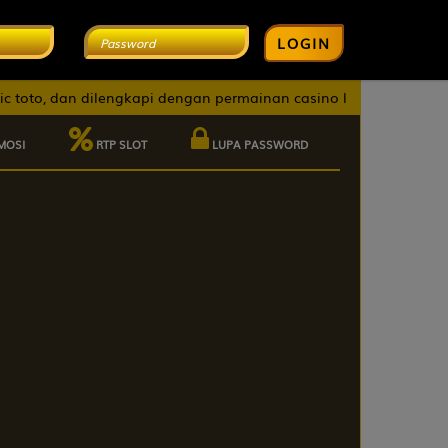
LOGIN
an dilengkapi dengan permainan casino live online terlengkap.
MOSI
RTP SLOT
LUPA PASSWORD