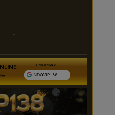
×
Cari Kami di:
NLINE
INDOVIP138
ber