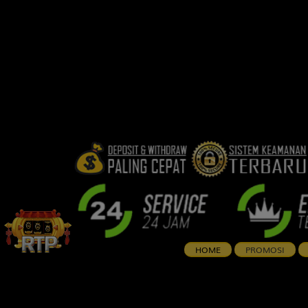
HOME
PROMOSI