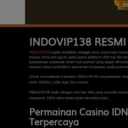
INDOVIP138 RESMI |
INDOVIP138
sudah terdaftar sebagai situs resmi toto macau
macau serta slot gacor pada game platform IDN live 4D men
pembukaan sebanyak enam kali perhari yang dapat ditonto
maxwin yang menjadikan pencarian terpopuler pada putaran
Untuk kemudahan transaksi INDOVIP138 menyediakan Depos
OVO, GOPAY, LINK AJA, Qris Instan.
INDOVIP138 hadir dengan slot bet 400 yang memiliki siste
menjamin 100% data anda aman bersama kami.
Permainan Casino IDN 
Terpercaya