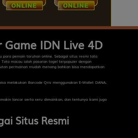
r Game IDN Live 4D
u para pemain taruhan online. Sebagai situs resmi toto
. Toto macau ialah pasaran togel terpopuler dengan
 sebutan permainan mudah menang bahkan bisa mendapatkan
 bisa melakukan Barcode Qris menggunakan E-Wallet DANA,
makin lancar serta seru dimainkan, dan tentunya kami juga
ai Situs Resmi