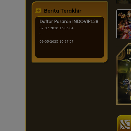
Berita Terakhir
Daftar Pasaran INDOVIP138
07-07-2026 16:06:04
09-05-2025 10:27:57