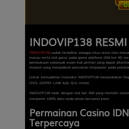
INDOVIP138 RESMI |
INDOVIP138
sudah terdaftar sebagai situs resmi toto macau
macau serta slot gacor pada game platform IDN live 4D men
pembukaan sebanyak enam kali perhari yang dapat ditonto
maxwin yang menjadikan pencarian terpopuler pada putaran
Untuk kemudahan transaksi INDOVIP138 menyediakan Depos
OVO, GOPAY, LINK AJA, Qris Instan.
INDOVIP138 hadir dengan slot bet 400 yang memiliki siste
menjamin 100% data anda aman bersama kami.
Permainan Casino IDN 
Terpercaya