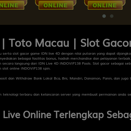
 Toto Macau | Slot Gaco
 serta slot gacor game IDN live 4D dengan nilai putaran yang dapat dijangka
yediakan bebagai fasilitas bonus, hadiah merchandise dan pelayanan terbaik
n secara langsung dari IDN Live 4D INDOVIP138 Pools. Slot gacor sebagai
 slot online INDOVIP138 spin.
it dan Withdraw Bank Lokal Bca, Bni, Mandiri, Danamon, Panin, dan juga
m teknologi terbaru dan kelancaran server yang membuat permainan anda se
Live Online Terlengkap Sebag