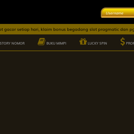
p hari, klaim bonus begadang slot pragmatic dan pg soft setiap m
ISTORY NOMOR
BUKU MIMPI
LUCKY SPIN
PRO