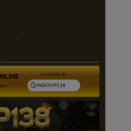
×
Cari Kami di:
NLINE
INDOVIP138
ber