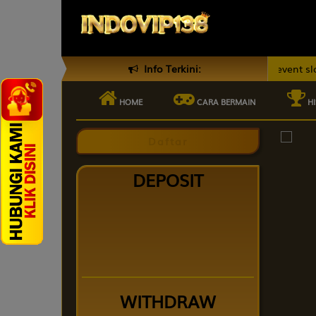
, dapatkan bonus deposit pertama 50% dan event slot gacor setia
Info Terkini:
HOME
CARA BERMAIN
H
Daftar
DEPOSIT
WITHDRAW