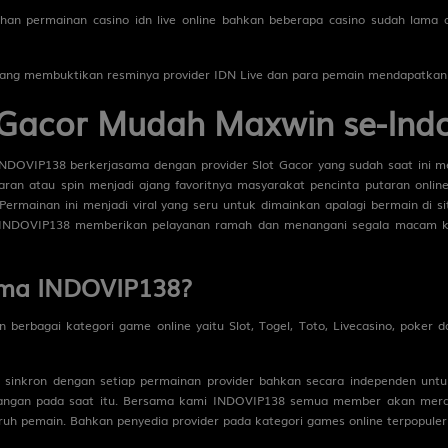
han permainan casino idn live online bahkan beberapa casino sudah lam
e yang membuktikan resminya provider IDN Live dan para pemain mendapatkan
t Gacor Mudah Maxwin se-Ind
 INDOVIP138 berkerjasama dengan provider Slot Gacor yang sudah saat ini m
ran atau spin menjadi ajang favoritnya masyarakat pencinta putaran onlin
. Permainan ini menjadi viral yang seru untuk dimainkan apalagi bermain di
mi INDOVIP138 memberikan pelayanan ramah dan menangani segala macam 
ama INDOVIP138?
 berbagai kategori game online yaitu Slot, Togel, Toto, Livecasino, pok
i sinkron dengan setiap permainan provider bahkan secara independen unt
angan pada saat itu. Bersama kami INDOVIP138 semua member akan meras
uh pemain. Bahkan penyedia provider pada kategori games online terpopuler y